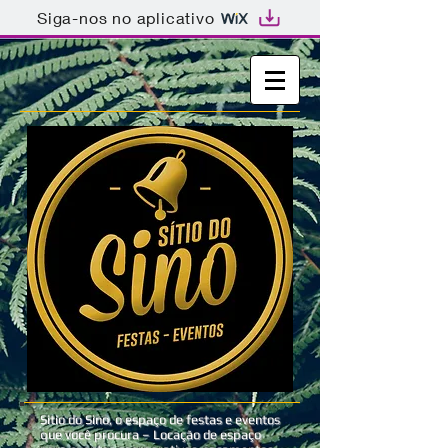
Siga-nos no aplicativo
Sitio do Sino, o espaço de festas e eventos
que você procura – Locação de espaço